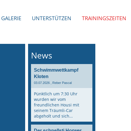
GALERIE
UNTERSTÜTZEN
TRAININGSZEITEN
News
Schwimmwettkampf
Kloten
03.07.2026
, Reber Pascal
Pünktlich um 7:30 Uhr
wurden wir vom
freundlichen Housi mit
seinem Träumli-Car
abgeholt und sich...
Der schnellsti Horwer