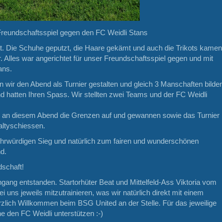
Freundschaftsspiel gegen den FC Weidli Stans
t. Die Schuhe geputzt, die Haare gekämt und auch die Trikots kamen
 Alles war angerichtet für unser Freundschaftsspiel gegen und mit
ans.
n wir den Abend als Turnier gestalten und gleich 3 Manschaften bilde
 hatten Ihren Spass. Wir stellten zwei Teams und der FC Weidli
 an diesem Abend die Grenzen auf und gewannen sowie das Turnier
ltyschiessen.
 ehrwürdigen Sieg und natürlich zum fairen und wunderschönen
d.
dschaft!
gang entstanden. Startorhüter Beat und Mittelfeld-Ass Viktoria vom
i uns jeweils mitzutrainieren, was wir natürlich direkt mit einem
Herzlich Willkommen beim BSG United an der Stelle. Für das jeweilige
ne den FC Weidli unterstützen :-)