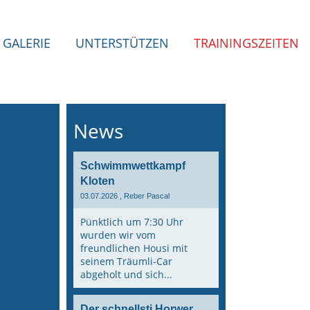
GALERIE
UNTERSTÜTZEN
TRAININGSZEITEN
News
Schwimmwettkampf
Kloten
03.07.2026
, Reber Pascal
Pünktlich um 7:30 Uhr
wurden wir vom
freundlichen Housi mit
seinem Träumli-Car
abgeholt und sich...
Der schnellsti Horwer