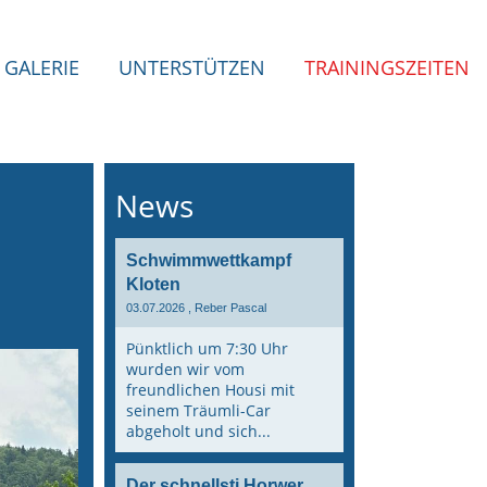
GALERIE
UNTERSTÜTZEN
TRAININGSZEITEN
News
Schwimmwettkampf
Kloten
03.07.2026
, Reber Pascal
Pünktlich um 7:30 Uhr
wurden wir vom
freundlichen Housi mit
seinem Träumli-Car
abgeholt und sich...
Der schnellsti Horwer