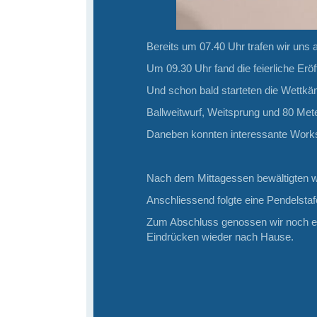
Bereits um 07.40 Uhr trafen wir un
Um 09.30 Uhr fand die feierliche Eröf
Und schon bald starteten die Wettkä
Ballweitwurf, Weitsprung und 80 Me
Daneben konnten interessante Works
Nach dem Mittagessen bewältigten 
Anschliessend folgte eine Pendelstaf
Zum Abschluss genossen wir noch ein
Eindrücken wieder nach Hause.