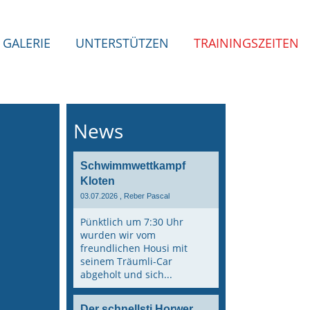
GALERIE
UNTERSTÜTZEN
TRAININGSZEITEN
News
Schwimmwettkampf
Kloten
03.07.2026
, Reber Pascal
Pünktlich um 7:30 Uhr
wurden wir vom
freundlichen Housi mit
seinem Träumli-Car
abgeholt und sich...
Der schnellsti Horwer